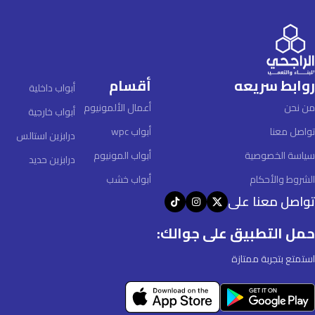
روابط سريعه
أقسام
أبواب داخلية
من نحن
أعمال الألمونيوم
أبواب خارجية
تواصل معنا
أبواب wpc
درابزين استالس
سياسة الخصوصية
أبواب المونيوم
درابزين حديد
الشروط والأحكام
أبواب خشب
تواصل معنا على
حمل التطبيق على جوالك:
استمتع بتجربة ممتازة