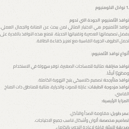
أبواب ألمونيوم
نوافذ
.1 نواذل الالومنيوم
منتج
5 منتجات
نوافذ الألمنيوم: الجودة التي تدوم
نوافذ الألمنيوم هي الاختيار المثالي لمن يبحث عن المتانة والجمال العملي.
بفضل تصميماتها العصرية وتقنياتها الحديثة، تتمتع هذه النوافذ بالقدرة على
تحمل الظروف الجوية القاسية مع تعزيز كفاءة الطاقة.
أنواع نوافذ الألمنيوم
:
نوافذ منزلقة
:
مثالية للمساحات الصغيرة، توفر سهولة في الاستخدام
ومظهرًا أنيقًا.
نوافذ متأرجحة
:
تصميم كلاسيكي يتيح التهوية الكاملة.
نوافذ مزدوجة الطبقات
:
عازلة للصوت والحرارة، مثالية للمناطق ذات المناخ
القاسي.
المزايا الرئيسية
:
عمر طويل
:
مقاومة الصدأ والتآكل.
تصاميم مخصصة
:
ألوان وأشكال تناسب جميع الاحتياجات.
صديقة للبيئة
:
قابلة لإعادة التدوير بالكامل.