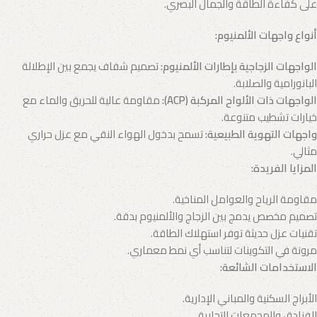
على كفاءة الطاقة والجمال البصري.
أنواع واجهات الألمنيوم
:
الواجهات الزجاجية بإطارات الألمنيوم
:
تصميم شفاف يجمع بين الإطلالة
البانورامية والصلابة.
الواجهات ذات الألواح المركبة
(ACP):
مقاومة عالية للحريق والماء مع
خيارات تشطيب متنوعة.
واجهات التهوية الطبيعية
:
تسمح بدخول الهواء النقي مع عزل حراري
مثالي.
المزايا الفريدة
:
مقاومة الرياح والعوامل المناخية.
تصميم مخصص يدمج بين الزجاج والألمنيوم بدقة.
تقنيات عزل حديثة توفر استهلاك الطاقة.
مرونة في التكوينات لتناسب أي نمط معماري.
الاستخدامات الشائعة
:
الأبراج السكنية والمباني الإدارية.
الفنادق والمجمعات التجارية.