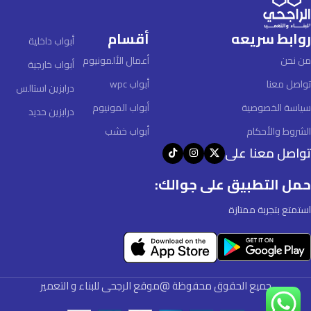
روابط سريعه
أقسام
أبواب داخلية
من نحن
أعمال الألمونيوم
أبواب خارجية
تواصل معنا
أبواب wpc
درابزين استالس
سياسة الخصوصية
أبواب المونيوم
درابزين حديد
الشروط والأحكام
أبواب خشب
تواصل معنا على
حمل التطبيق على جوالك:
استمتع بتجربة ممتازة
جميع الحقوق محفوظة @موقع الرجحى للبناء و التعمير