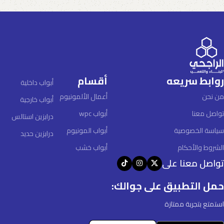
روابط سريعه
أقسام
أبواب داخلية
من نحن
أعمال الألمونيوم
أبواب خارجية
تواصل معنا
أبواب wpc
درابزين استالس
سياسة الخصوصية
أبواب المونيوم
درابزين حديد
الشروط والأحكام
أبواب خشب
تواصل معنا على
حمل التطبيق على جوالك:
استمتع بتجربة ممتازة