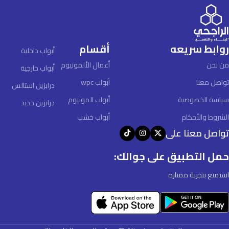
روابط سريعه
أقسام
أبواب داخلية
من نحن
أعمال الألمونيوم
أبواب خارجية
تواصل معنا
أبواب wpc
درابزين استالس
سياسة الخصوصية
أبواب المونيوم
درابزين حديد
الشروط والأحكام
أبواب خشب
تواصل معنا على
حمل التطبيق على جوالك:
استمتع بتجربة ممتازة