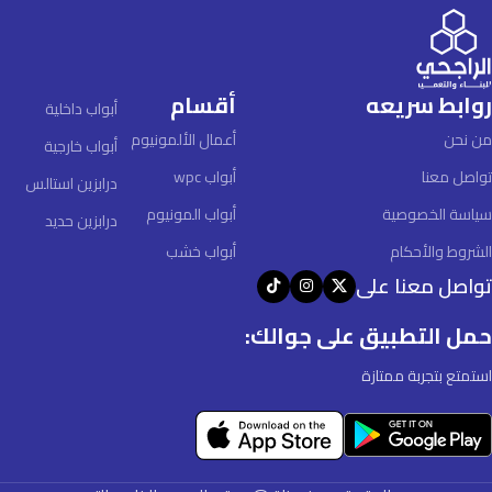
روابط سريعه
أقسام
أبواب داخلية
من نحن
أعمال الألمونيوم
أبواب خارجية
تواصل معنا
أبواب wpc
درابزين استالس
سياسة الخصوصية
أبواب المونيوم
درابزين حديد
الشروط والأحكام
أبواب خشب
تواصل معنا على
حمل التطبيق على جوالك:
استمتع بتجربة ممتازة