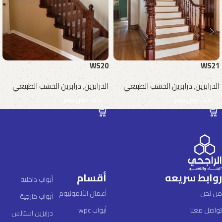
WS20
WS21
الدرابزين
,
درابزين الخشب الطبيعي
الدرابزين
,
درابزين الخشب الطبيعي
طلب عرض سعر
طلب عرض سعر
روابط سريعه
أقسام
أبواب داخلية
من نحن
أعمال الألمونيوم
أبواب خارجية
تواصل معنا
أبواب wpc
درابزين استالس