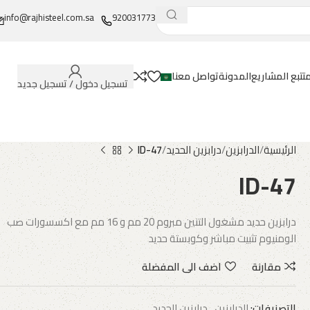
info@rajhisteel.com.sa
920031773
تتبع المشاريع
المدونة
تواصل معنا
تسجيل دخول / تسجيل جديد
الرئيسية
الدرابزين
درابزين الحديد
ID-47
ID-47
درابزين حديد مشغول التنين مبروم 20 مم و 16 مم مع اكسسورات صب
الومنيوم تثبيت مباشر وكوبستة حديد
مقارنة
اضف الى المفضلة
التصنيفات:
الدرابزين
,
درابزين الحديد