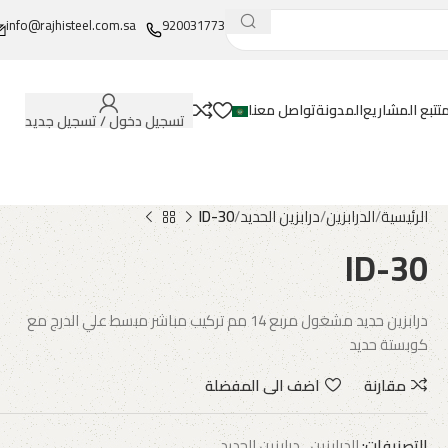
info@rajhisteel.com.sa
920031773
تتبع المشاريع
المدونة
تواصل معنا
تسجيل دخول / تسجيل جديد
الرئيسية
الدرابزين
درابزين الحديد
ID-30
ID-30
درابزين حديد مشغول مربع 14 مم تركيب مباشر مبسط علي الدرج مع
كوبستة حديد
مقارنة
اضف الى المفضلة
التصنيفات:
الدرابزين
,
درابزين الحديد