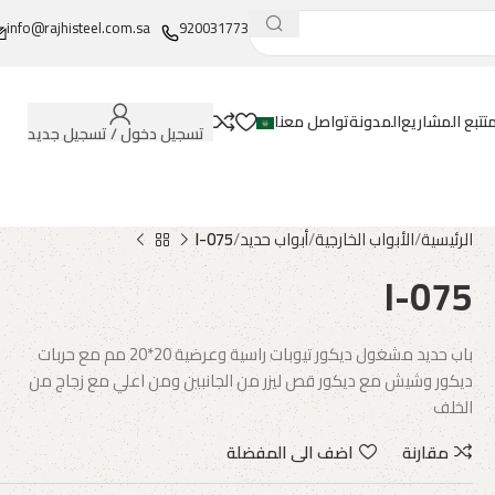
info@rajhisteel.com.sa
920031773
تتبع المشاريع
المدونة
تواصل معنا
تسجيل دخول / تسجيل جديد
الرئيسية
الأبواب الخارجية
أبواب حديد
I-075
I-075
باب حديد مشغول ديكور تيوبات راسية وعرضية 20*20 مم مع حربات
ديكور وشيش مع ديكور قص ليزر من الجانبين ومن اعلي مع زجاج من
الخلف
مقارنة
اضف الى المفضلة