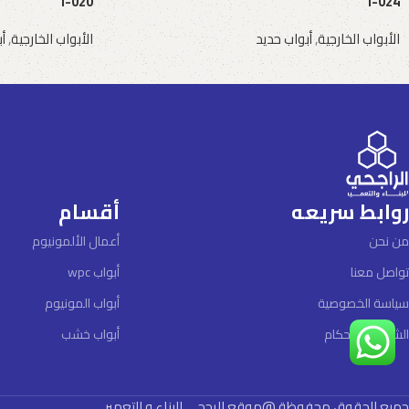
I-020
I-024
الأبواب الخارجية
,
أبواب حديد
الأبواب الخارجية
,
أ
طلب عرض سعر
طلب عرض سعر
روابط سريعه
أقسام
من نحن
أعمال الألمونيوم
تواصل معنا
أبواب wpc
سياسة الخصوصية
أبواب المونيوم
الشروط والأحكام
أبواب خشب
جميع الحقوق محفوظة @موقع الرجحى للبناء و التعمير