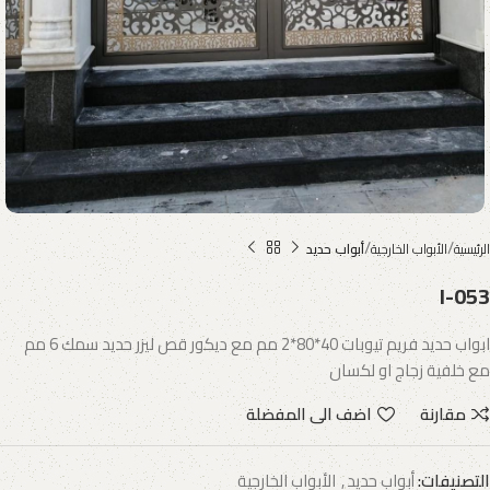
الرئيسية
الأبواب الخارجية
أبواب حديد
I-053
ابواب حديد فريم تيوبات 40*80*2 مم مع ديكور قص ليزر حديد سمك 6 مم
مع خلفية زجاج او لكسان
مقارنة
اضف الى المفضلة
التصنيفات:
أبواب حديد
,
الأبواب الخارجية