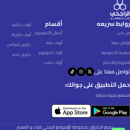
روابط سريعه
أقسام
أبواب داخلية
من نحن
أعمال الألمونيوم
أبواب خارجية
تواصل معنا
أبواب wpc
درابزين استالس
سياسة الخصوصية
أبواب المونيوم
درابزين حديد
الشروط والأحكام
أبواب خشب
تواصل معنا على
حمل التطبيق على جوالك:
استمتع بتجربة ممتازة
جميع الحقوق محفوظة @موقع الرجحى للبناء و التعمير