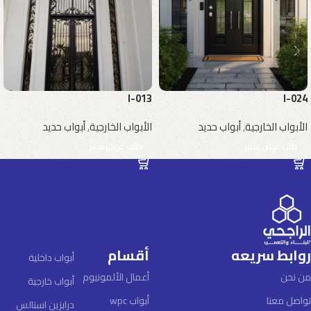
I-013
I-024
الأبواب الخارجية
,
أبواب حديد
الأبواب الخارجية
,
أبواب حديد
طلب عرض سعر
طلب عرض سعر
روابط سريعه
أقسام
أبواب داخلية
من نحن
أعمال الألمونيوم
أبواب خارجية
تواصل معنا
أبواب wpc
درابزين استالس