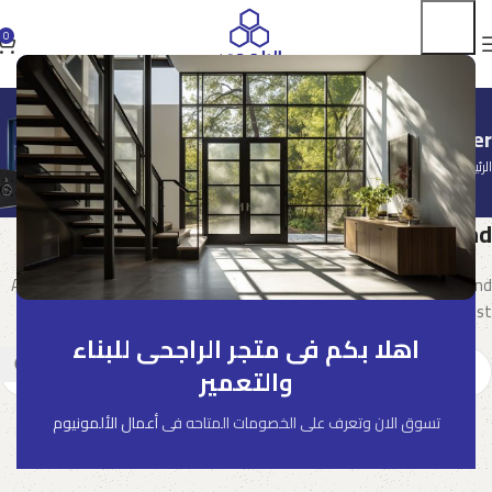
0
Posts by
owner
الرئيسية
Nothing Found
Apologies, but no results were found. Perhaps searching will help find
a related post.
اهلا بكم فى متجر الراجحى للبناء
والتعمير
تسوق الان وتعرف على الخصومات المتاحه فى
أعمال الألمونيوم