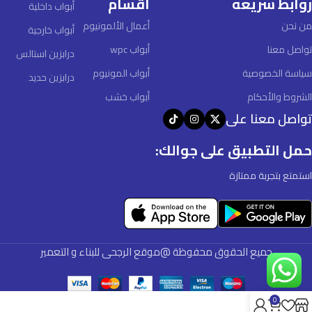
روابط سريعه
أقسام
أبواب داخلية
من نحن
أعمال الألمونيوم
أبواب خارجية
تواصل معنا
أبواب wpc
درابزين استالس
سياسة الخصوصية
أبواب المونيوم
درابزين حديد
الشروط والأحكام
أبواب خشب
تواصل معنا على
حمل التطبيق على جوالك:
استمتع بتجربة ممتازة
جميع الحقوق محفوظة @موقع الرجحى للبناء و التعمير
0